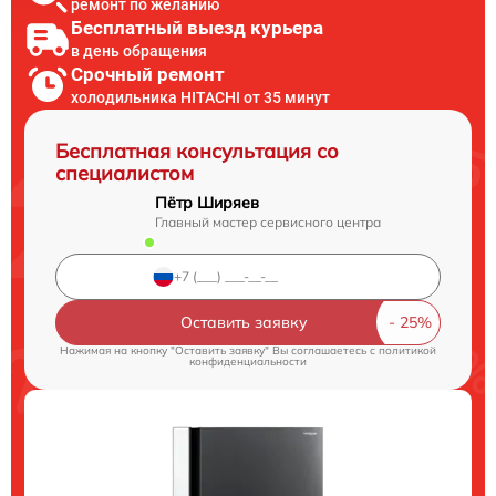
ремонт по желанию
Бесплатный выезд курьера
в день обращения
Срочный ремонт
холодильника HITACHI от 35 минут
Бесплатная консультация со
специалистом
Пётр Ширяев
Главный мастер сервисного центра
Оставить заявку
Нажимая на кнопку "Оставить заявку" Вы соглашаетесь c
политикой
конфиденциальности