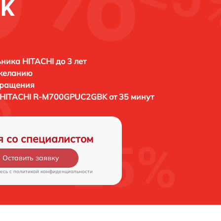
BK
ника HITACHI до 3 лет
 желанию
бращения
HITACHI R-M700GPUC2GBK от 35 минут
я со специалистом
Оставить заявку
есь c
политикой конфиденциальности