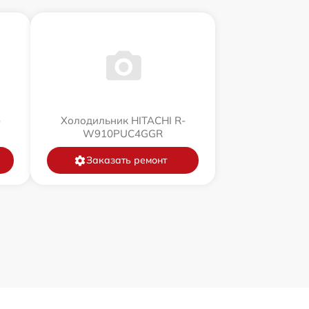
-
Холодильник HITACHI R-
W910PUC4GGR
Заказать ремонт