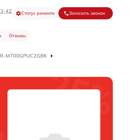
73-42
Статус ремонта
Заказать звонок
ы
Отзывы
а R-M700GPUC2GBK