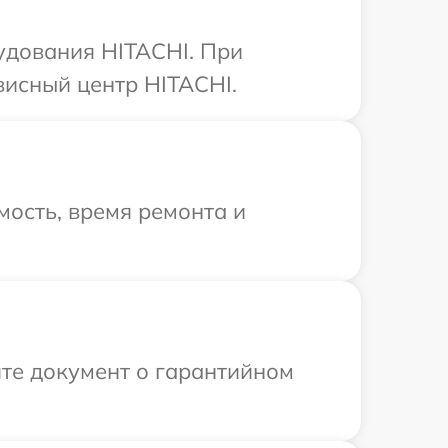
удования HITACHI. При
висный центр HITACHI.
ость, время ремонта и
те документ о гарантийном