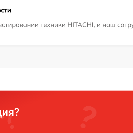
сти
тировании техники HITACHI, и наш сотру
ция?