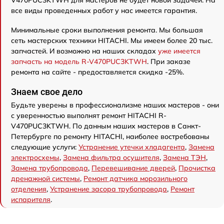
все виды проведенных работ у нас имеется гарантия.
Минимальные сроки выполнения ремонта. Мы большая
сеть мастерских техники HITACHI. Мы имеем более 20 тыс.
запчастей. И возможно на наших складах
уже имеется
запчасть на модель R-V470PUC3KTWH
. При заказе
ремонта на сайте - предоставляется скидка -25%.
Знаем свое дело
Будьте уверены в профессионализме наших мастеров - они
с уверенностью выполнят ремонт HITACHI R-
V470PUC3KTWH. По данным наших мастеров в Санкт-
Петербурге по ремонту HITACHI, наиболее востребованы
следующие услуги:
Устранение утечки хладагента
,
Замена
электросхемы
,
Замена фильтра осушителя
,
Замена ТЭН
,
Замена трубопровода
,
Перевешивание дверей
,
Прочистка
дренажной системы
,
Ремонт датчика морозильного
отделения
,
Устранение засора трубопровода
,
Ремонт
испарителя
.