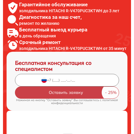
Гарантийное обслуживание
холодильника HITACHI R-V470PUC3KTWH до 3 лет
Диагностика за наш счет,
ремонт по желанию
Бесплатный выезд курьера
в день обращения
Срочный ремонт
холодильника HITACHI R-V470PUC3KTWH от 35 минут
Бесплатная консультация со
специалистом
Оставить заявку
Нажимая на кнопку "Оставить заявку" Вы соглашаетесь c
политикой
конфиденциальности