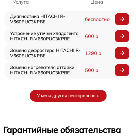
Услуга
Цена
Диагностика HITACHI R-
бесплатно
V660PUC3KPBE
Устранение утечки хладагента
600 р
HITACHI R-V660PUC3KPBE
Замена дефростера HITACHI R-
1290 р
V660PUC3KPBE
Замена нагревателя оттайки
500 р
HITACHI R-V660PUC3KPBE
У меня другая неисправность
Гарантийные обязательства