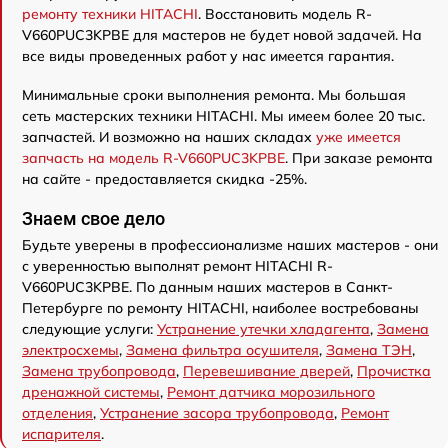
ремонту техники HITACHI
. Восстановить модель R-
V660PUC3KPBE для мастеров не будет новой задачей. На
все виды проведенных работ у нас имеется гарантия.
Минимальные сроки выполнения ремонта. Мы большая
сеть мастерских техники HITACHI. Мы имеем более 20 тыс.
запчастей. И возможно на наших складах
уже имеется
запчасть на модель R-V660PUC3KPBE
. При заказе ремонта
на сайте - предоставляется скидка -25%.
Знаем свое дело
Будьте уверены в профессионализме наших мастеров - они
с уверенностью выполнят ремонт HITACHI R-
V660PUC3KPBE. По данным наших мастеров в Санкт-
Петербурге по ремонту HITACHI, наиболее востребованы
следующие услуги:
Устранение утечки хладагента
,
Замена
электросхемы
,
Замена фильтра осушителя
,
Замена ТЭН
,
Замена трубопровода
,
Перевешивание дверей
,
Прочистка
дренажной системы
,
Ремонт датчика морозильного
отделения
,
Устранение засора трубопровода
,
Ремонт
испарителя
.