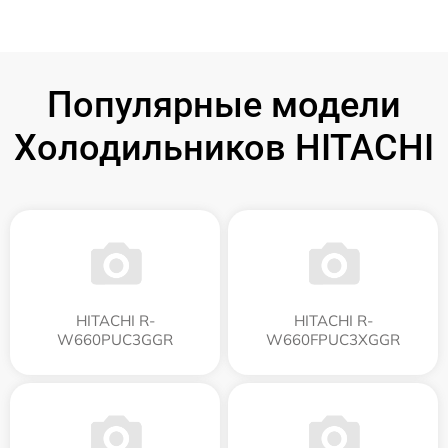
Популярные модели
Холодильников HITACHI
HITACHI R-
HITACHI R-
W660PUC3GGR
W660FPUC3XGGR