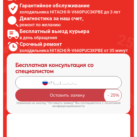
Гарантийное обслуживание
холодильника HITACHI R-V660PUC3KPBE до 3 лет
Диагностика за наш счет,
ремонт по желанию
Бесплатный выезд курьера
в день обращения
Срочный ремонт
холодильника HITACHI R-V660PUC3KPBE от 35 минут
Бесплатная консультация со
специалистом
Оставить заявку
Нажимая на кнопку "Оставить заявку" Вы соглашаетесь c
политикой
конфиденциальности