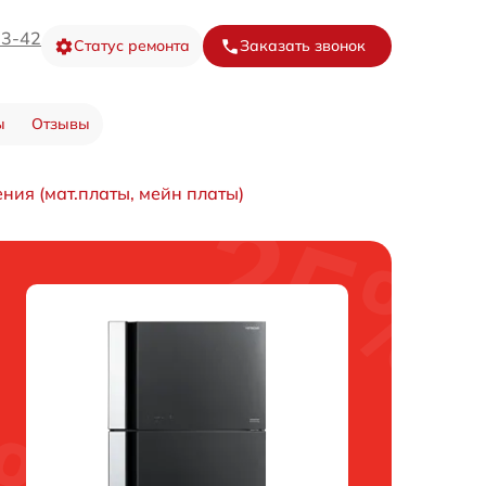
73-42
Статус ремонта
Заказать звонок
ы
Отзывы
ния (мат.платы, мейн платы)