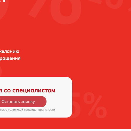
 желанию
бращения
я со специалистом
Оставить заявку
есь c
политикой конфиденциальности