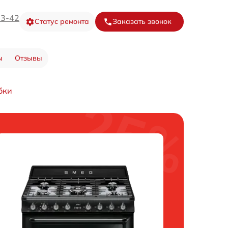
73-42
Статус ремонта
Заказать звонок
ы
Отзывы
бки