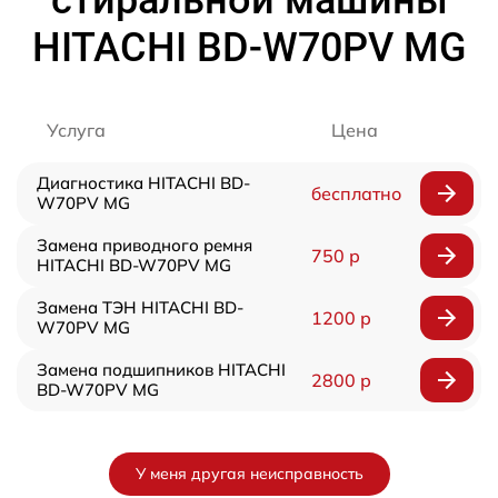
стиральной машины
HITACHI BD-W70PV MG
Услуга
Цена
Диагностика HITACHI BD-
бесплатно
W70PV MG
Замена приводного ремня
750 р
HITACHI BD-W70PV MG
Замена ТЭН HITACHI BD-
1200 р
W70PV MG
Замена подшипников HITACHI
2800 р
BD-W70PV MG
У меня другая неисправность