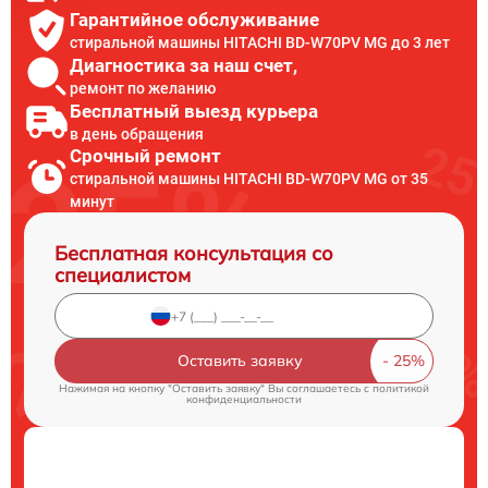
Гарантийное обслуживание
стиральной машины HITACHI BD-W70PV MG до 3 лет
Диагностика за наш счет,
ремонт по желанию
Бесплатный выезд курьера
в день обращения
Срочный ремонт
стиральной машины HITACHI BD-W70PV MG от 35
минут
Бесплатная консультация со
специалистом
Оставить заявку
Нажимая на кнопку "Оставить заявку" Вы соглашаетесь c
политикой
конфиденциальности