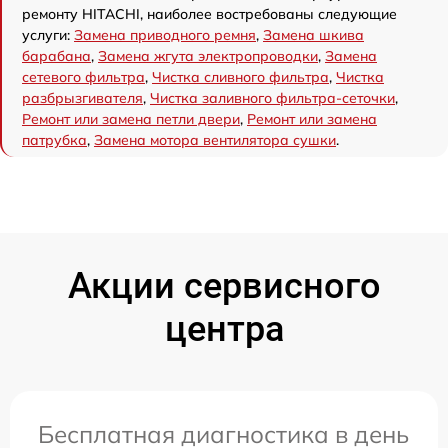
ремонту HITACHI, наиболее востребованы следующие
услуги:
Замена приводного ремня
,
Замена шкива
барабана
,
Замена жгута электропроводки
,
Замена
сетевого фильтра
,
Чистка сливного фильтра
,
Чистка
разбрызгивателя
,
Чистка заливного фильтра-сеточки
,
Ремонт или замена петли двери
,
Ремонт или замена
патрубка
,
Замена мотора вентилятора сушки
.
Акции сервисного
центра
Бесплатная диагностика в день