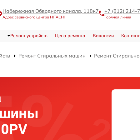
Набережная Обводного канала, 118к7
+7 (812) 214-
Адрес сервисного центра HITACHI
Горячая линия
Ремонт устройств
Цена ремонта
Вакансии
Контакт
йств
Ремонт Стиральных машин
Ремонт Стиральн
а
ашины
70PV