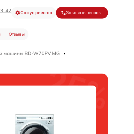
73-42
Статус ремонта
Заказать звонок
ы
Отзывы
ой машины BD-W70PV MG