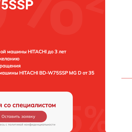
75SSP
ой машины HITACHI до 3 лет
 желанию
бращения
й машины
HITACHI BD-W75SSP MG D от 35
я со специалистом
Оставить заявку
есь c
политикой конфиденциальности