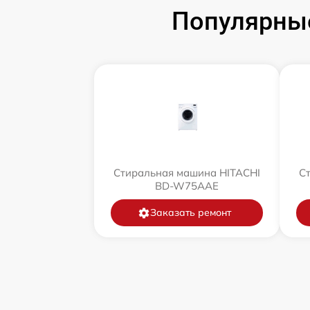
Популярны
Стиральная машина HITACHI
С
BD-W75AAE
Заказать ремонт