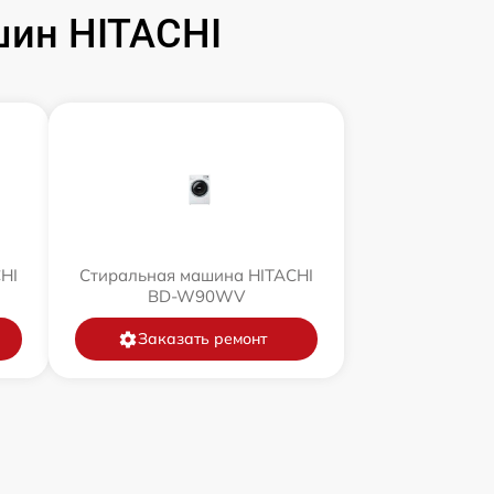
ин HITACHI
HI
Стиральная машина HITACHI
BD-W90WV
Заказать ремонт