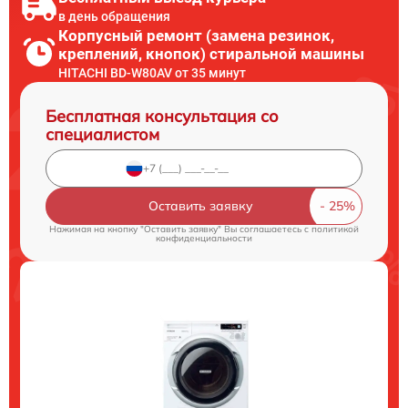
в день обращения
Корпусный ремонт (замена резинок,
креплений, кнопок) стиральной машины
HITACHI BD-W80AV от 35 минут
Бесплатная консультация со
специалистом
Оставить заявку
Нажимая на кнопку "Оставить заявку" Вы соглашаетесь c
политикой
конфиденциальности