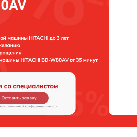
80AV
ой машины HITACHI до 3 лет
 желанию
бращения
й машины
HITACHI BD-W80AV от 35 минут
я со специалистом
Оставить заявку
есь c
политикой конфиденциальности