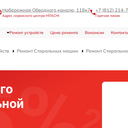
Набережная Обводного канала, 118к7
+7 (812) 214-
Адрес сервисного центра HITACHI
Горячая линия
Ремонт устройств
Цена ремонта
Вакансии
Контакт
йств
Ремонт Стиральных машин
Ремонт Стиральн
го
ьной