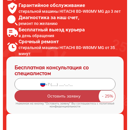
Гарантийное обслуживание
стиральной машины HITACHI BD-W80MV MG до 3 лет
Диагностика за наш счет,
ремонт по желанию
Бесплатный выезд курьера
в день обращения
Срочный ремонт
стиральной машины HITACHI BD-W80MV MG от 35
минут
Бесплатная консультация со
специалистом
Оставить заявку
Нажимая на кнопку "Оставить заявку" Вы соглашаетесь c
политикой
конфиденциальности