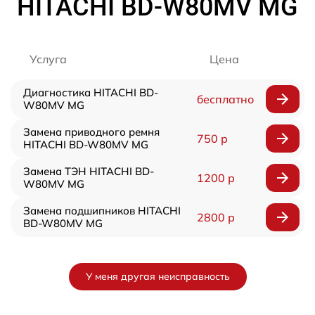
HITACHI BD-W80MV MG
Услуга
Цена
Диагностика HITACHI BD-
бесплатно
W80MV MG
Замена приводного ремня
750 р
HITACHI BD-W80MV MG
Замена ТЭН HITACHI BD-
1200 р
W80MV MG
Замена подшипников HITACHI
2800 р
BD-W80MV MG
У меня другая неисправность