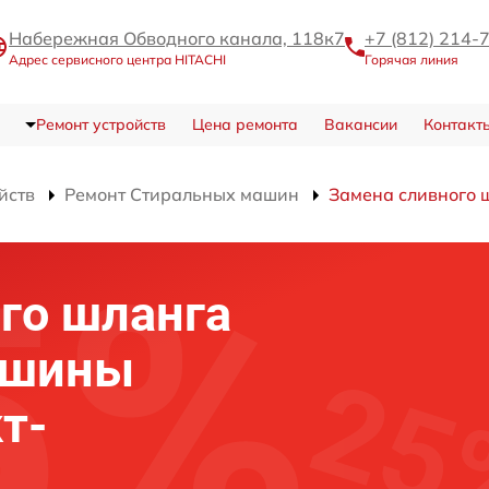
Набережная Обводного канала, 118к7
+7 (812) 214-
Адрес сервисного центра HITACHI
Горячая линия
Ремонт устройств
Цена ремонта
Вакансии
Контакт
йств
Ремонт Стиральных машин
Замена сливного 
го шланга
ашины
т-