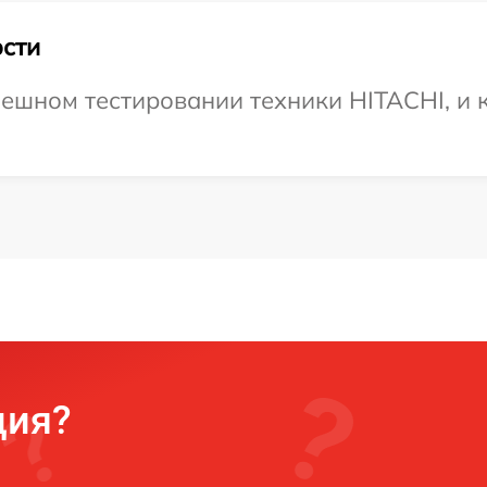
сти
ешном тестировании техники HITACHI, и к
ция?