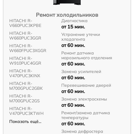
Ремонт холодильников
HITACHI R-
Диагностика
V660PUC3KPBE
от 15 мин.
HITACHI R-
Устранение утечки
W660PUC3GGR
хладагента
от 60 мин.
HITACHI R-
W660FPUC3XGGR
Ремонт датчика
морозильного отделения
HITACHI R-
W910PUC4GGR
от 60 мин.
HITACHI R-
Замена усилителей
V470PUC3KINX
от 60 мин.
HITACHI R-
Перевешивание дверей
M700GPUC2GBK
от 60 мин.
HITACHI R-
Замена электросхемы
M700GPUC2GS
от 60 мин.
HITACHI R-
Ремонт/замена датчика
V470PUC3KTWH
температуры
Показать ещё...
от 60 мин.
Замена дефростера